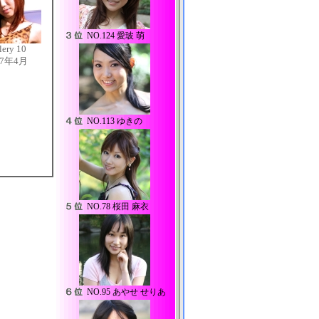
NO.
124 愛玻 萌
lery 10
07年4月
NO.
113 ゆきの
NO.
78 桜田 麻衣
NO.
95 あやせ せりあ