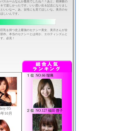
のバスルームなんか最高でしたね＾＾あと、初体験の
ドキで楽しかったです。いい思い出＆記念になりまし
るといいなー。あ、女性にも見てほしいな。美月のセ
てほしいんです。
美巨乳を持つ史上最強のセクシー美女、美月さんが全
３部作。本当のセクシーとは何か、エロティシズムと
ます。必見！
NO.
66 瑠璃
lery 05
NO.
127 福田 啓子
6年10月