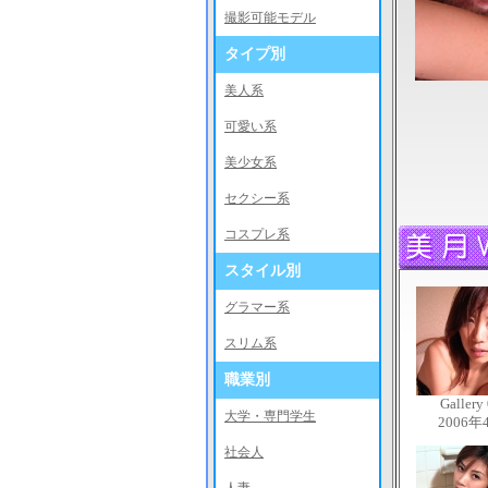
撮影可能モデル
タイプ別
美人系
可愛い系
美少女系
セクシー系
コスプレ系
スタイル別
グラマー系
スリム系
職業別
Gallery
大学・専門学生
2006年
社会人