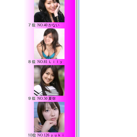
NO.
40 かない
NO.
81 Ｌｉｌｙ
NO.
50 夏弥
NO.
126 ｙｕｋｉ