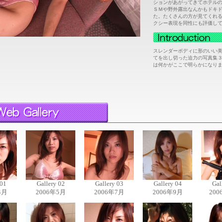
ションがあがってきてホテル
ＳＭや野外露出なんかもドキ
た。たくさんの方が見てくれ
クシー表現を同性にも評価し
スレンダーボディに形のいい
てを出し切った迫力の写真集
は何かがここで明らかになり
 01
Gallery 02
Gallery 03
Gallery 04
Gal
4月
2006年5月
2006年7月
2006年9月
200