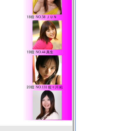
NO.
58 ＪＵＮ
NO.
44 真生
NO.
131 佐々川 結