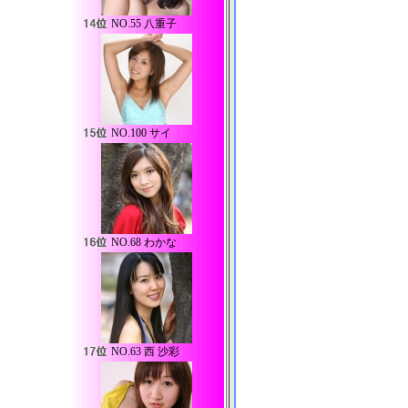
NO.
55 八重子
NO.
100 サイ
NO.
68 わかな
NO.
63 西 沙彩