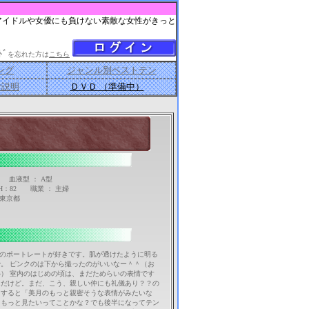
アイドルや女優にも負けない素敵な女性がきっと
ﾄﾞ
を忘れた方は
こちら
ング
ジャンル別ベストテン
ご説明
ＤＶＤ （準備中）
 血液型 ： A型
7 H：82 職業 ： 主婦
 東京都
水色のポートレートが好きです。肌が透けたように明る
。 ピンクのは下から撮ったのがいいなー＾＾（お
） 室内のはじめの頃は、まだためらいの表情です
んだけど。まだ、こう、親しい仲にも礼儀あり？？の
らすると「美月のもっと親密そうな表情がみたいな
りもっと見たいってことかな？でも後半になってテン