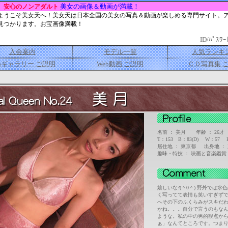
美女の画像＆動画が満載！
安心のノンアダルト
ようこそ美女天へ！美女天は日本全国の美女の写真＆動画が楽しめる専門サイト。
見つかります。お宝画像満載！
ID/ﾊﾟｽﾜｰ
入会案内
モデル一覧
人気ランキ
bギャラリー ご説明
Web動画 ご説明
ＣＤ写真集 
名前 ： 美月 年齢 ： 26才
T：153 B：83(D) W：5
居住地 ： 東京都 出身地 ：
趣味・特技 ： 映画と音楽鑑賞
嬉しいな?(＾0＾) 野外では
く写ってて表情も笑いすぎずで
へその下のふくらみがスキだわ
かね。。。自分で言うのもな
ような。私の中の男的観点か
ぁ」なんてところです。つま