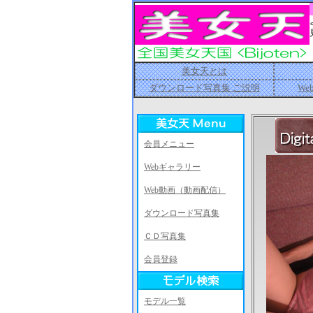
美女天とは
ダウンロード写真集 ご説明
We
会員メニュー
Webギャラリー
Web動画（動画配信）
ダウンロード写真集
ＣＤ写真集
会員登録
モデル一覧