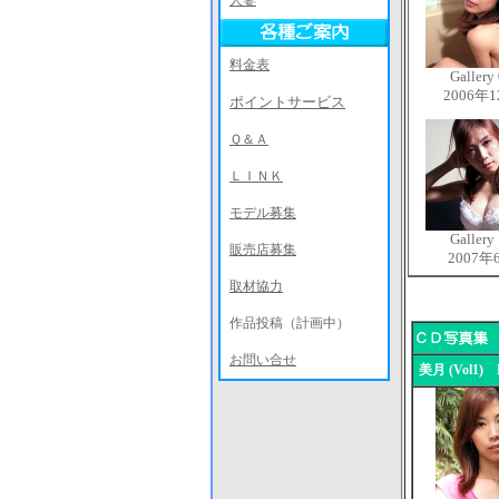
人妻
料金表
Gallery
2006年
ポイントサービス
Ｑ＆Ａ
ＬＩＮＫ
モデル募集
Gallery
販売店募集
2007年
取材協力
作品投稿（計画中）
お問い合せ
美月 (Vol1) 