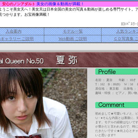
美女の画像＆動画が満載！
安心のノンアダルト
ようこそ美女天へ！美女天は日本全国の美女の写真＆動画が楽しめる専門サイト。
見つかります。お宝画像満載！
ID/ﾊﾟｽﾜｰ
入会案内
モデル一覧
人気ランキ
bギャラリー ご説明
Web動画 ご説明
ＣＤ写真集 
名前 ： 夏弥 年齢 ： 18才
T：162 B：80(B) W：5
居住地 ： 東京都 出身地 ：
趣味・特技 ： ピアノ、買い
初めまして★可愛いモノと、ピ
∪・●そんな内面とは裏腹に、
ます。モデルの経験はないで
が豊かだと言われるので、時
だきたいです☆★向上心とチ
いと思います!!