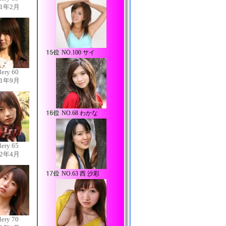
11年2月
NO.
100 サイ
lery 60
11年9月
NO.
68 わかな
lery 65
12年4月
NO.
63 西 沙彩
lery 70