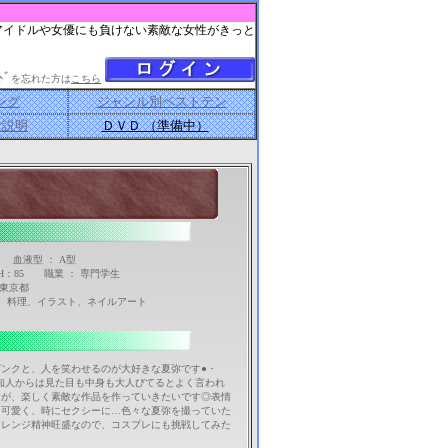
アイドルや女優にも負けない素敵な女性がきっと
ﾄﾞ
を忘れた方は
こちら
ング
ジャンル別ベストテン
ご説明
ＤＶＤ （準備中）
 血液型 ： A型
8 H：85 職業 ： 専門学生
 東京都
物、料理、イラスト、ネイルアート
ンクと、人を笑わせるのが大好きな夏弥です●・
知人からは見た目も中身も大人びてるとよく言われ
すが、楽しく素敵な作品を作っていきたいです◎表情
に可愛く、時にセクシーに…色々な夏弥を撮っていた
ャレンジ精神旺盛なので、コスプレにも挑戦してみた