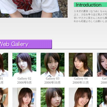
１８才の夏弥（なつみ）ちゃ
上１、２位を争うほど美人で
甘いマスクに皆さんこれから癒
れから応援よろしくお願いし
 01
Gallery 02
Gallery 03
Gallery 04
Gal
8月
2006年9月
2006年10月
2006年11月
200