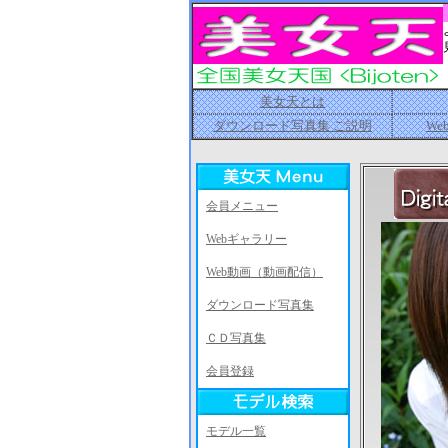
美女天とは
ダウンロード写真集 ご説明
We
会員メニュー
Webギャラリー
Web動画（動画配信）
ダウンロード写真集
ＣＤ写真集
会員登録
モデル一覧