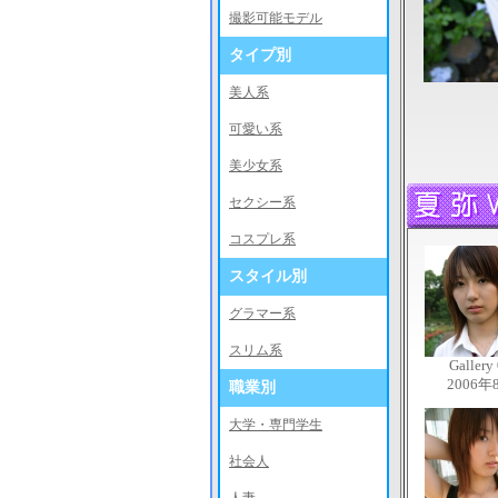
撮影可能モデル
タイプ別
美人系
可愛い系
美少女系
セクシー系
コスプレ系
スタイル別
グラマー系
スリム系
Gallery
2006年
職業別
大学・専門学生
社会人