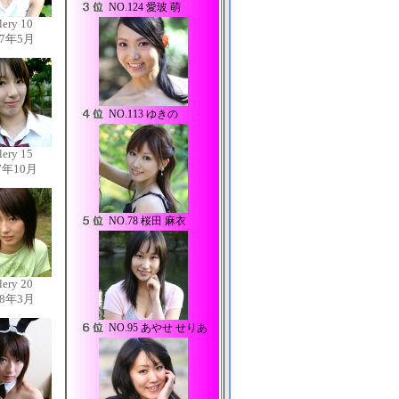
NO.
124 愛玻 萌
lery 10
07年5月
NO.
113 ゆきの
lery 15
7年10月
NO.
78 桜田 麻衣
lery 20
08年3月
NO.
95 あやせ せりあ