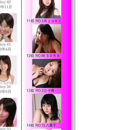
lery 40
9年11月
NO.
126 ｙｕｋｉ
lery 45
10年4月
NO.
86 ＳＯＲＡ
lery 50
NO.
111 小夜
10年9月
NO.
55 八重子
lery 55