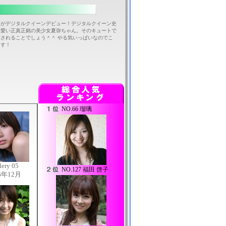
んがデジタルクイーンデビュー！デジタルクイーン史
可愛い正真正銘の美少女夏弥ちゃん。そのキュートで
されることでしょう＾＾ やる気いっぱいなのでこ
ます！
NO.
66 瑠璃
lery 05
NO.
127 福田 啓子
6年12月