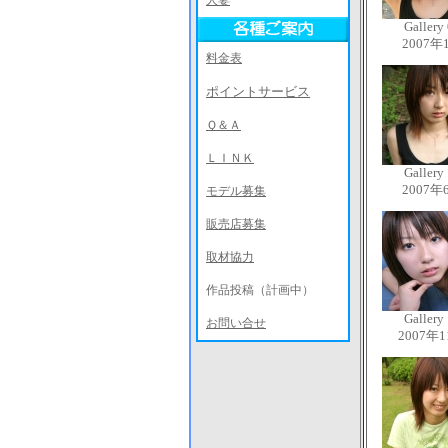
人妻
Gallery
2007年
料金表
ポイントサービス
Ｑ＆Ａ
ＬＩＮＫ
Gallery
2007年
モデル募集
販売店募集
取材協力
作品投稿（計画中）
Gallery
お問い合せ
2007年