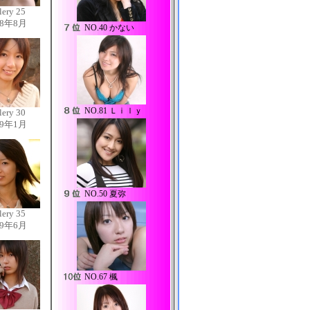
lery 25
08年8月
NO.
40 かない
NO.
81 Ｌｉｌｙ
lery 30
09年1月
NO.
50 夏弥
lery 35
09年6月
NO.
67 楓