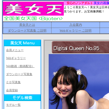
美女の画
安心のノンアダルト
ようこそ美女天へ！美女天は日本
見つかります。お宝画像満載！
美女天とは
入会案内
ダウンロード写真集 ご説明
Webギャラリー ご説明
会員メニュー
Webギャラリー
Web動画（動画配信）
ダウンロード写真集
ＣＤ写真集
会員登録
モデル一覧