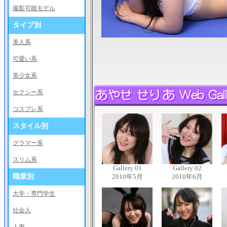
撮影可能モデル
タイプ別
美人系
可愛い系
美少女系
セクシー系
コスプレ系
スタイル別
グラマー系
スリム系
Gallery 01
Gallery 02
職業別
2010年5月
2010年6月
大学・専門学生
社会人