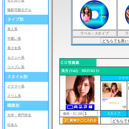
モデル一覧
撮影可能モデル
タイプ別
美人系
ラベル：Aタイプ
ラ
可愛い系
美少女系
セクシー系
コスプレ系
美月 (Vol2) MIZUKI #2
スタイル別
ジャケ
グラマー系
スリム系
職業別
Aタイプ
価格：¥2,100
大学・専門学生
社会人