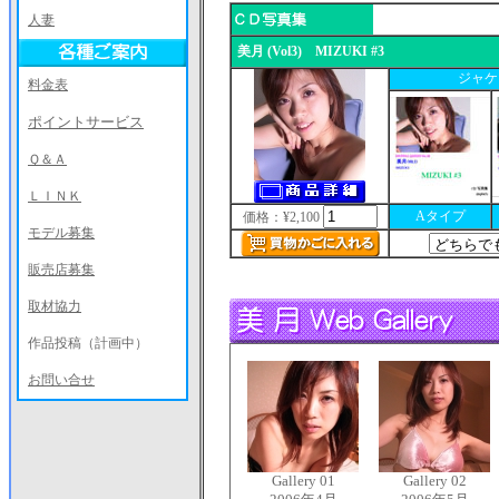
人妻
美月 (Vol3) MIZUKI #3
ジャケ
料金表
ポイントサービス
Ｑ＆Ａ
ＬＩＮＫ
Aタイプ
価格：¥2,100
モデル募集
販売店募集
取材協力
作品投稿（計画中）
お問い合せ
Gallery 01
Gallery 02