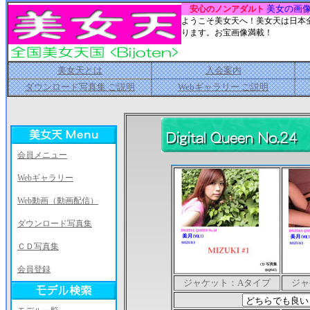
美女の画
安心のノンアダルト
ようこそ美女天へ！美女天は日本
ります。お宝画像満載！
美女天とは
入会案内
ダウンロード写真集 ご説明
Webギャラリー ご説明
会員メニュー
Webギャラリー
Web動画（動画配信）
ダウンロード写真集
ＣＤ写真集
会員登録
ジャケット：Aタイプ
ジャ