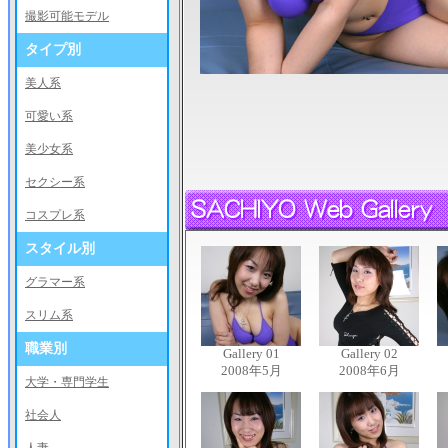
撮影可能モデル
タイプ別
美人系
可愛い系
美少女系
セクシー系
コスプレ系
スタイル別
グラマー系
スリム系
職業別
Gallery 01
Gallery 02
2008年5月
2008年6月
大学・専門学生
社会人