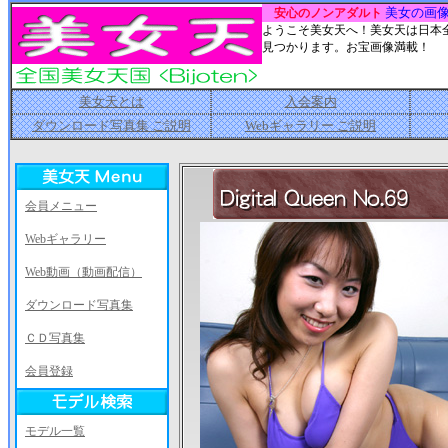
美女の画
安心のノンアダルト
ようこそ美女天へ！美女天は日本
見つかります。お宝画像満載！
美女天とは
入会案内
ダウンロード写真集 ご説明
Webギャラリー ご説明
会員メニュー
Webギャラリー
Web動画（動画配信）
ダウンロード写真集
ＣＤ写真集
会員登録
モデル一覧