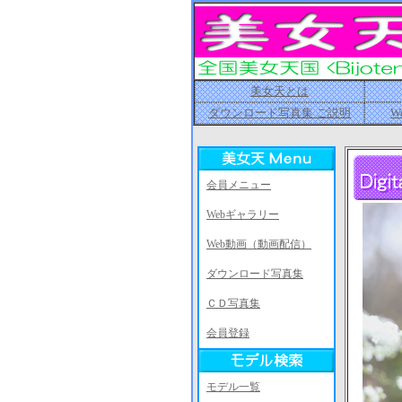
美女天とは
ダウンロード写真集 ご説明
W
会員メニュー
Webギャラリー
Web動画（動画配信）
ダウンロード写真集
ＣＤ写真集
会員登録
モデル一覧