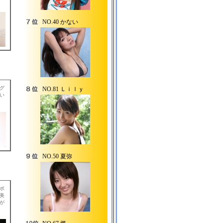
NO.
40 かない
グ
NO.
81 Ｌｉｌｙ
い
NO.
50 夏弥
ポ
美
が