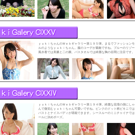
ｙｕｋｉちゃんのＷｅｂギャラリー第１９５弾。まるでファッションモ
ルのようなｙｕｋｉちゃん。服のコーデが素敵ですね。ブルーのリゾー
風水着では美腋と二の腕、バスタオルでは綺麗な胸の谷間に注目です。
ｙｕｋｉちゃんのＷｅｂギャラリー第１９４弾。綺麗な花壇の側にしゃ
んで微笑むｙｕｋｉちゃん可愛いですね。ピンクのドット柄ビキニでは
バストとナイスバディが堪能できます。シースルーのミニチャイナでは
ールに決めポーズ。