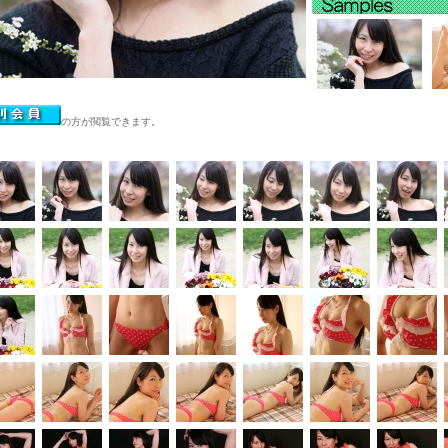
の方が閲覧できます。