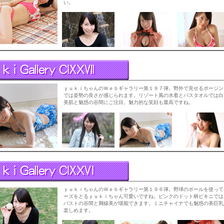
い。
ｙｕｋｉちゃんのＷｅｂギャラリー第１９７弾。野外で見せるポージン
では姿勢の良さが感じられます。リゾート風の水着とバスタオルでは白
美肌と魅惑の谷間にご注目。魅力的な笑顔も最高ですね。
ｙｕｋｉちゃんのＷｅｂギャラリー第１９６弾。野球のボールを使って
ーズをとるｙｕｋｉちゃん可愛いですね。ピンクのドット柄ビキニでは
バストの谷間と脚線美が堪能できます。ミニチャイナでも魅惑の美巨乳
楽しめます。