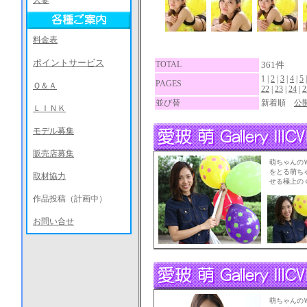
人妻
料金表
ポイントサービス
TOTAL
361件
1 |
2
|
3
|
4
|
5
PAGES
Ｑ＆Ａ
22
|
23
|
24
|
2
並び替
新着順
公
ＬＩＮＫ
モデル募集
販売店募集
萌ちゃんの
をとる萌ち
取材協力
せる極上の
作品投稿（計画中）
お問い合せ
萌ちゃんの