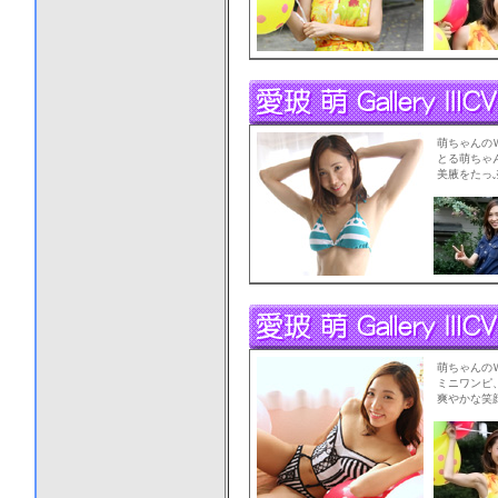
萌ちゃんの
とる萌ちゃ
美腋をたっ
萌ちゃんの
ミニワンピ
爽やかな笑