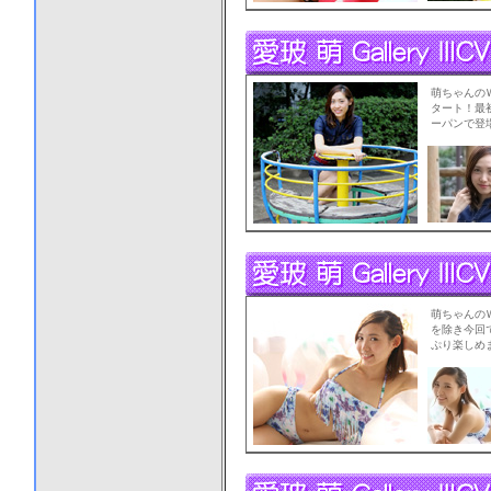
萌ちゃんの
タート！最
ーパンで登
萌ちゃんの
を除き今回
ぷり楽しめ