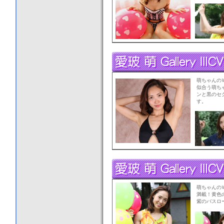
萌ちゃんの
似合う萌ちゃ
ンと黒のセ
す。
萌ちゃんの
満載！黄色
紫のバスロ